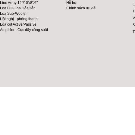
Line Array 12"/10"/8"/6"
Hỗ trợ
G
Loa Full-Loa Hỏa tiễn
Chính sách ưu đãi
T
Loa Sub-Woofer
V
Hội nghị - phóng thanh
Loa cột Active/Passive
S
Amplifier - Cục đẩy công suất
T