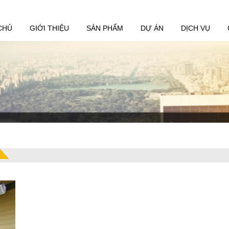
CHỦ
GIỚI THIỆU
SẢN PHẨM
DỰ ÁN
DỊCH VỤ