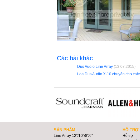
Các bài khác
Dus Audio Line Array
(13.07.2015)
Loa Dus Audio X-10 chuyên cho caf
SẢN PHẨM
HỖ TRỢ
Line Array 12"/10"/8"/6"
Hỗ trợ